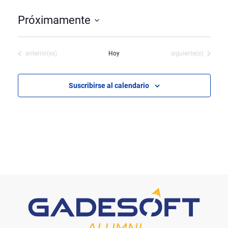
Próximamente
Seleccionar
fecha.
Eventos
Eventos
anterior(es)
Hoy
siguiente(s)
Suscribirse al calendario