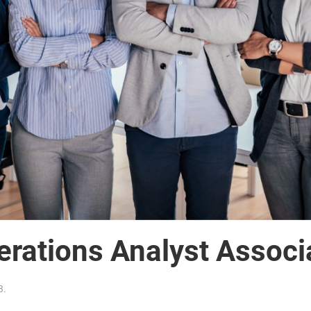
erations Analyst Associ
3
.