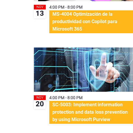
4:00 PM
-
8:00 PM
NOV
13
MS-4004 Optimización de la
productividad con Copilot para
Microsoft 365
4:00 PM
-
8:00 PM
NOV
20
SC-5003: Implement information
protection and data loss prevention
by using Microsoft Purview