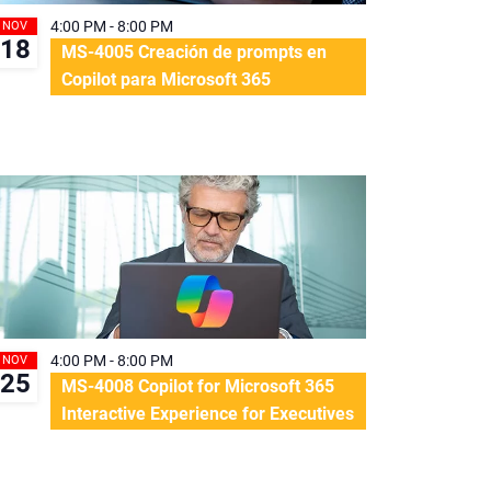
4:00 PM
-
8:00 PM
NOV
18
MS-4005 Creación de prompts en
Copilot para Microsoft 365
4:00 PM
-
8:00 PM
NOV
25
MS-4008 Copilot for Microsoft 365
Interactive Experience for Executives