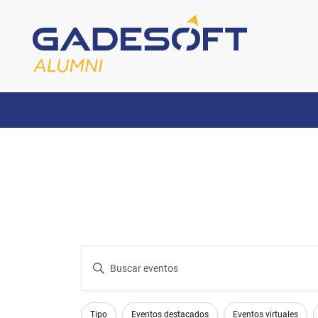
Navegación
Introduce
la
de
palabra
Changing
Filters
clave.
Tipo
Eventos destacados
Eventos virtuales