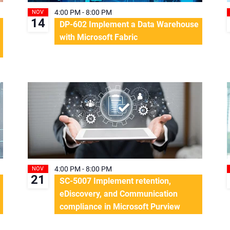
4:00 PM
-
8:00 PM
NOV
14
DP-602 Implement a Data Warehouse
with Microsoft Fabric
4:00 PM
-
8:00 PM
NOV
21
SC-5007 Implement retention,
eDiscovery, and Communication
compliance in Microsoft Purview