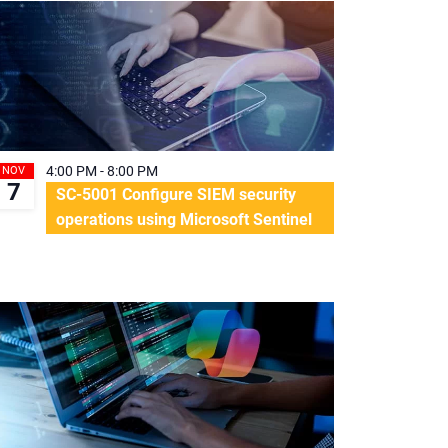
4:00 PM
-
8:00 PM
NOV
7
SC-5001 Configure SIEM security
operations using Microsoft Sentinel