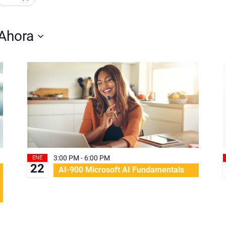
Eventos
by
Ahora
Location.
3:00 PM
-
6:00 PM
ENE
22
AI-900 Microsoft AI Fundamentals