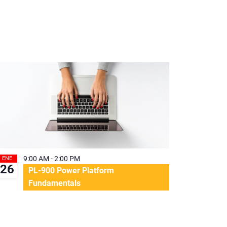
de
Evento
9:00 AM
-
2:00 PM
ENE
26
PL-900 Power Platform
Fundamentals