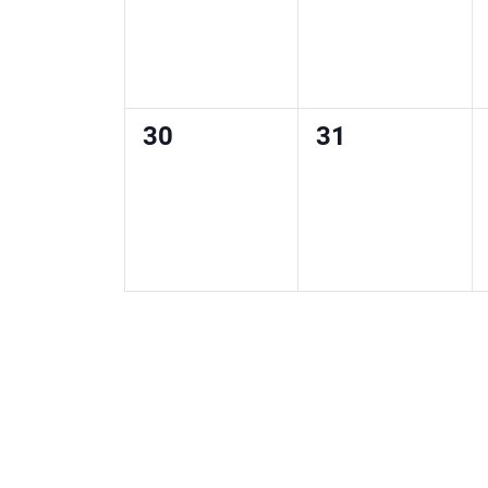
0
0
30
31
eventos,
eventos,