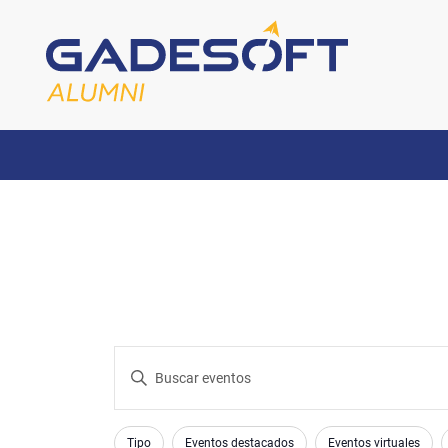
Navegación
Introduce
la
de
palabra
Changing
Filters
clave.
Tipo
Eventos destacados
Eventos virtuales