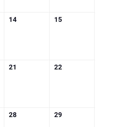
0
0
14
15
eventos,
eventos,
0
0
21
22
eventos,
eventos,
0
0
28
29
eventos,
eventos,