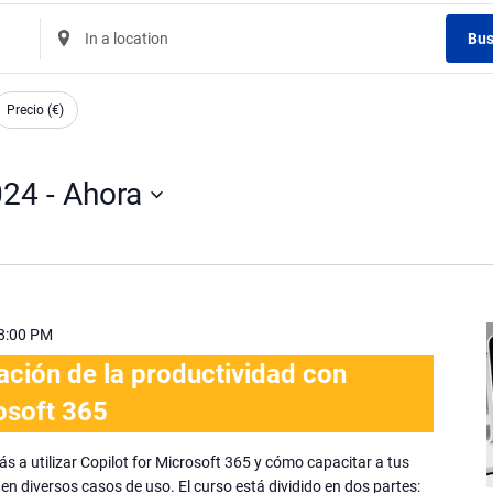
Enter
Bus
Location.
Search
for
Precio (€)
Eventos
by
024
 - 
Ahora
Location.
8:00 PM
ción de la productividad con
osoft 365
ás a utilizar Copilot for Microsoft 365 y cómo capacitar a tus
n diversos casos de uso. El curso está dividido en dos partes: