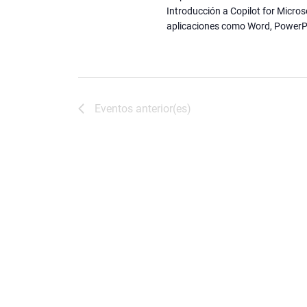
the
Introducción a Copilot for Micros
filtered
aplicaciones como Word, PowerPoi
results.
Eventos
anterior(es)