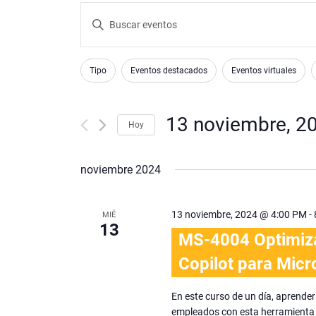
Navegación
Introduce
la
de
palabra
Changing
Filters
búsqueda
clave.
Tipo
Eventos destacados
Eventos virtuales
any
Busca
y
of
Eventos
the
13 noviembre, 2
para
vistas
Hoy
form
la
Seleccionar
inputs
de
palabra
fecha.
will
noviembre 2024
clave.
Eventos
cause
the
13 noviembre, 2024 @ 4:00 PM
-
MIÉ
list
13
of
MS-4004 Optimiza
events
Copilot para Micr
to
refresh
En este curso de un día, aprender
with
empleados con esta herramienta e