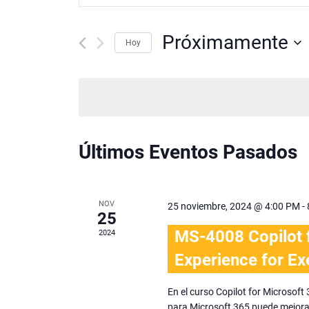
de
palabra
búsqueda
clave.
Próximamente
Hoy
Busca
y
Eventos
Seleccionar
para
fecha.
vistas
la
de
palabra
clave.
Eventos
Últimos Eventos Pasados
NOV
25 noviembre, 2024 @ 4:00 PM
-
25
MS-4008 Copilot f
2024
Experience for Ex
En el curso Copilot for Microsof
para Microsoft 365 puede mejorar 